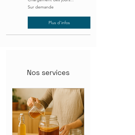
Sur
Sur demande
demande
Plus d'infos
Nos services