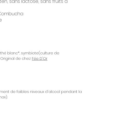
n, sans lactose, sans fruits à
 Kombucha
e
, thé blanc*, symbiote(culture de
Original de chez
Fée D'Or
ment de faibles niveaux d'alcool pendant la
max).