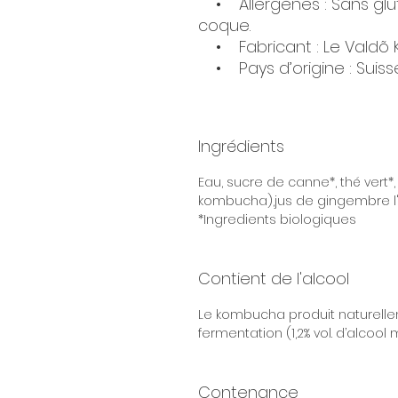
• Allergènes : Sans glute
coque.
• Fabricant : Le Valdõ
• Pays d’origine : Suiss
Ingrédients
Eau, sucre de canne*, thé vert*
kombucha),jus de gingembre l'
*Ingredients biologiques
Contient de l'alcool
Le kombucha produit naturelle
fermentation (1,2% vol. d’alcool 
Contenance