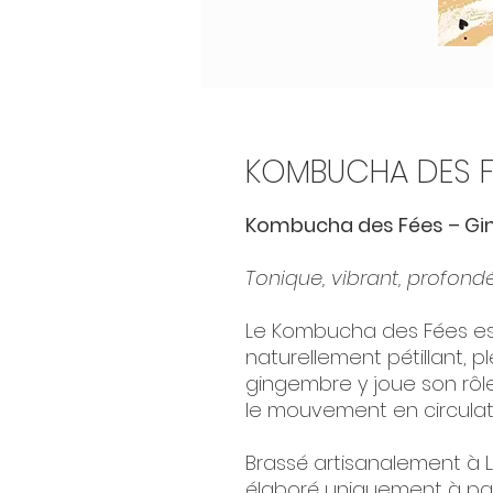
KOMBUCHA DES F
Kombucha des Fées – G
Tonique, vibrant, profond
Le Kombucha des Fées est
naturellement pétillant, p
gingembre y joue son rôle a
le mouvement en circulat
Brassé artisanalement à L
élaboré uniquement à part