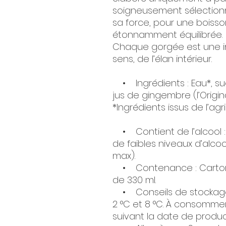
soigneusement sélectionn
sa force, pour une boisso
étonnamment équilibrée.
Chaque gorgée est une inv
sens, de l’élan intérieur.
• Ingrédients : Eau*, suc
jus de gingembre (l’Origin
*Ingrédients issus de l’agr
• Contient de l’alcool :
de faibles niveaux d’alcoo
max).
• Contenance : Carton d
de 330 ml.
• Conseils de stockage 
2 °C et 8 °C. À consommer
suivant la date de produc