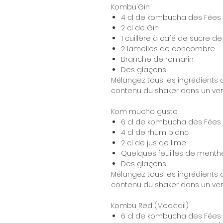
Kombu'Gin
4 cl de kombucha des Fées
2 cl de Gin
1 cuillère à café de sucre d
2 lamelles de concombre
Branche de romarin
Des glaçons
Mélangez tous les ingrédients 
contenu du shaker dans un verr
Kom mucho gusto
6 cl de kombucha des Fées
4 cl de rhum blanc
2 cl de jus de lime
Quelques feuilles de menth
Des glaçons
Mélangez tous les ingrédients 
contenu du shaker dans un verr
Kombu Red
(Mocktail)
6 cl de kombucha des Fées