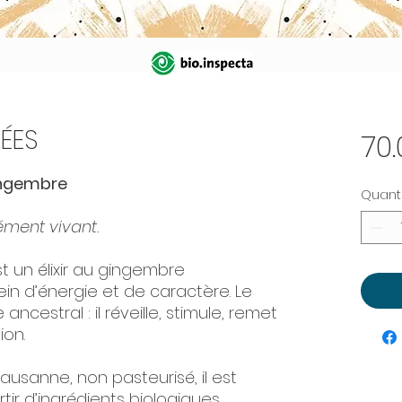
ÉES
70
ingembre
Quant
ément vivant.
 un élixir au gingembre
lein d’énergie et de caractère. Le
ncestral : il réveille, stimule, remet
ion.
ausanne, non pasteurisé, il est
ir d’ingrédients biologiques